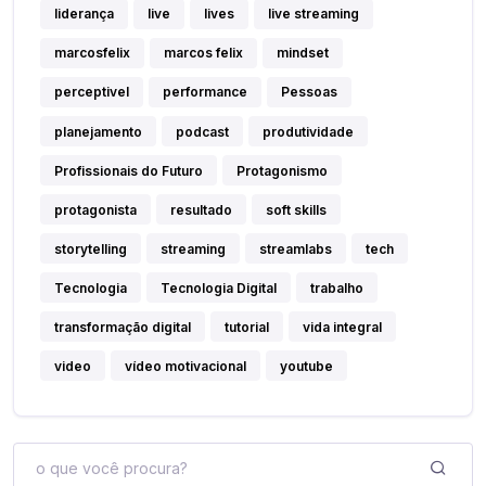
liderança
live
lives
live streaming
marcosfelix
marcos felix
mindset
perceptivel
performance
Pessoas
planejamento
podcast
produtividade
Profissionais do Futuro
Protagonismo
protagonista
resultado
soft skills
storytelling
streaming
streamlabs
tech
Tecnologia
Tecnologia Digital
trabalho
transformação digital
tutorial
vida integral
video
vídeo motivacional
youtube