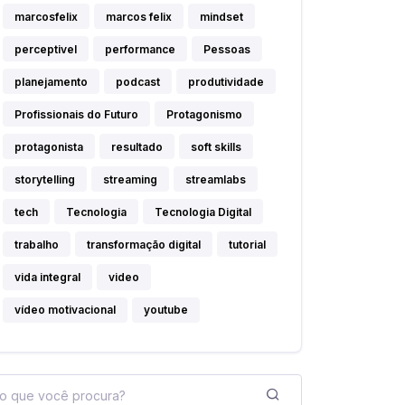
marcosfelix
marcos felix
mindset
perceptivel
performance
Pessoas
planejamento
podcast
produtividade
Profissionais do Futuro
Protagonismo
protagonista
resultado
soft skills
storytelling
streaming
streamlabs
tech
Tecnologia
Tecnologia Digital
trabalho
transformação digital
tutorial
vida integral
video
vídeo motivacional
youtube