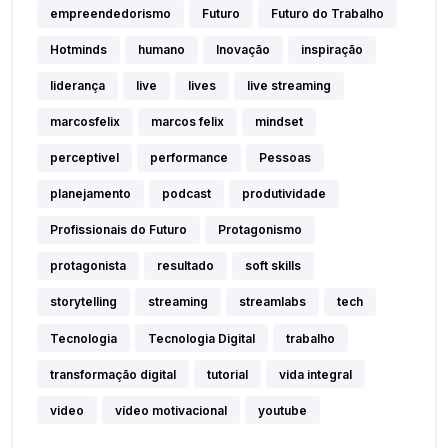
empreendedorismo
Futuro
Futuro do Trabalho
Hotminds
humano
Inovação
inspiração
liderança
live
lives
live streaming
marcosfelix
marcos felix
mindset
perceptivel
performance
Pessoas
planejamento
podcast
produtividade
Profissionais do Futuro
Protagonismo
protagonista
resultado
soft skills
storytelling
streaming
streamlabs
tech
Tecnologia
Tecnologia Digital
trabalho
transformação digital
tutorial
vida integral
video
vídeo motivacional
youtube