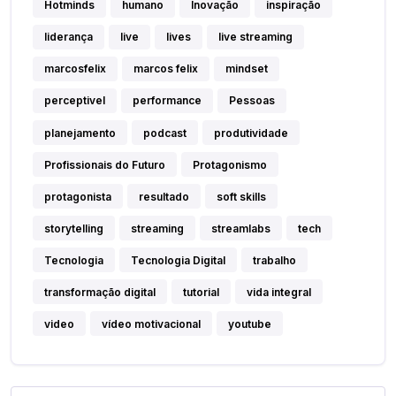
Hotminds
humano
Inovação
inspiração
liderança
live
lives
live streaming
marcosfelix
marcos felix
mindset
perceptivel
performance
Pessoas
planejamento
podcast
produtividade
Profissionais do Futuro
Protagonismo
protagonista
resultado
soft skills
storytelling
streaming
streamlabs
tech
Tecnologia
Tecnologia Digital
trabalho
transformação digital
tutorial
vida integral
video
vídeo motivacional
youtube