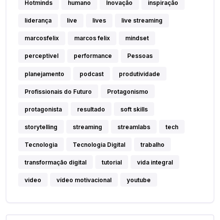
Hotminds
humano
Inovação
inspiração
liderança
live
lives
live streaming
marcosfelix
marcos felix
mindset
perceptivel
performance
Pessoas
planejamento
podcast
produtividade
Profissionais do Futuro
Protagonismo
protagonista
resultado
soft skills
storytelling
streaming
streamlabs
tech
Tecnologia
Tecnologia Digital
trabalho
transformação digital
tutorial
vida integral
video
vídeo motivacional
youtube