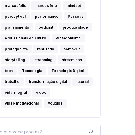
marcosfelix
marcos felix
mindset
perceptivel
performance
Pessoas
planejamento
podcast
produtividade
Profissionais do Futuro
Protagonismo
protagonista
resultado
soft skills
storytelling
streaming
streamlabs
tech
Tecnologia
Tecnologia Digital
trabalho
transformação digital
tutorial
vida integral
video
vídeo motivacional
youtube