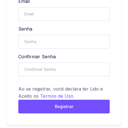
Email
Senha
Confirmar Senha
Ao se registrar, você declara ter Lido e
Aceito os
Termos de Uso
Registrar