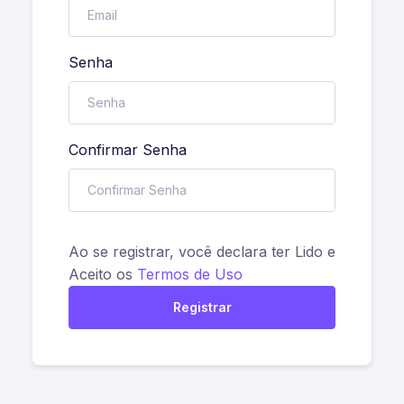
Senha
Confirmar Senha
Ao se registrar, você declara ter Lido e
Aceito os
Termos de Uso
Registrar