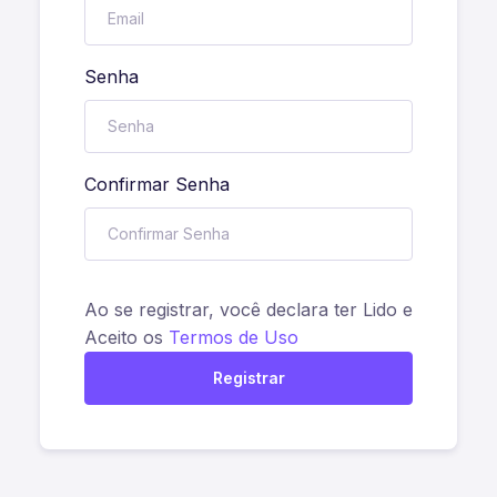
Senha
Confirmar Senha
Ao se registrar, você declara ter Lido e
Aceito os
Termos de Uso
Registrar