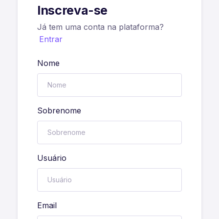
Inscreva-se
Já tem uma conta na plataforma?
Entrar
Nome
Sobrenome
Usuário
Email